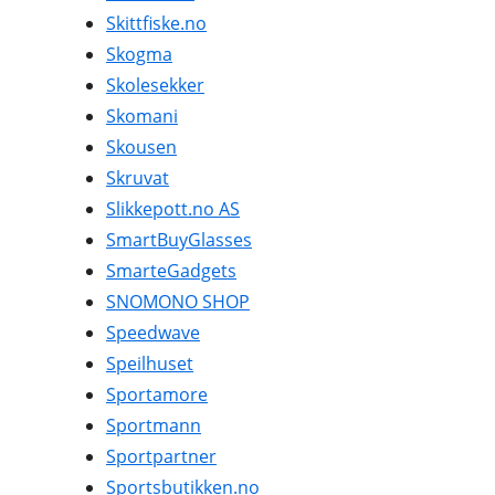
Skittfiske.no
Skogma
Skolesekker
Skomani
Skousen
Skruvat
Slikkepott.no AS
SmartBuyGlasses
SmarteGadgets
SNOMONO SHOP
Speedwave
Speilhuset
Sportamore
Sportmann
Sportpartner
Sportsbutikken.no