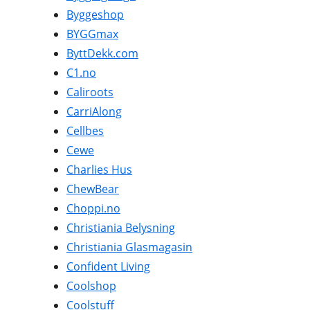
Byggeshop
BYGGmax
ByttDekk.com
C1.no
Caliroots
CarriAlong
Cellbes
Cewe
Charlies Hus
ChewBear
Choppi.no
Christiania Belysning
Christiania Glasmagasin
Confident Living
Coolshop
Coolstuff