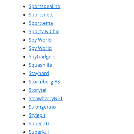
Sportsdeal.no
Sportsnett
Sporttema
Sporty & Chic
Spy World
Spy World
SpyGadgets
Squashlife
Stayhard
Stormberg AS
Storytel
StrawberryNET
Stronger.no
Stylepit
Super 10
Superkul