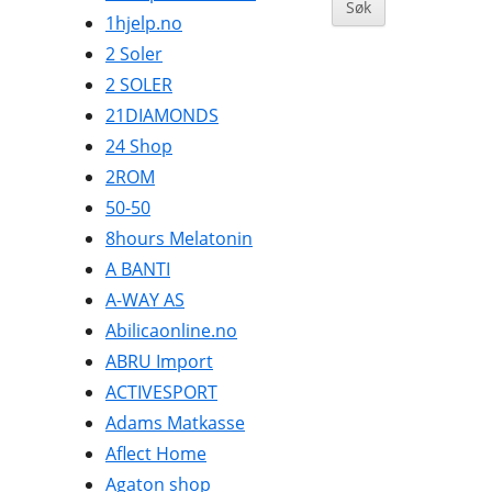
Sidebar
1hjelp.no
BØKER OG MAGASINER
2 Soler
DATA
2 SOLER
21DIAMONDS
DATING OG EROTIKK
24 Shop
DVD OG BLUE-RAY
2ROM
DYREBUTIKKER
50-50
8hours Melatonin
ELEKTRONIKK
A BANTI
FOTO OG VIDEO
A-WAY AS
Abilicaonline.no
GAVER OG GADGETS
ABRU Import
GULL, JUVELER OG KLOKKER
ACTIVESPORT
Adams Matkasse
HELSE OG HELSEKOST
Aflect Home
HOBBYARTIKLER
Agaton shop