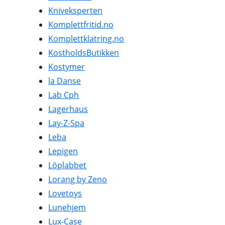
Kniveksperten
Komplettfritid.no
Komplettklatring.no
KostholdsButikken
Kostymer
la Danse
Lab Cph
Lagerhaus
Lay-Z-Spa
Leba
Lepigen
Löplabbet
Lorang by Zeno
Lovetoys
Lunehjem
Lux-Case