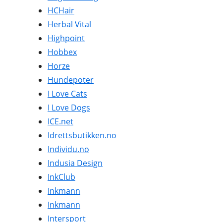
HCHair
Herbal Vital
Highpoint
Hobbex
Horze
Hundepoter
I Love Cats
I Love Dogs
ICE.net
Idrettsbutikken.no
Individu.no
Indusia Design
InkClub
Inkmann
Inkmann
Intersport