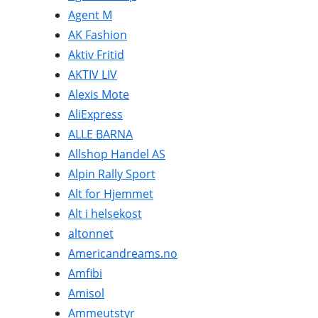
Agent M
HUDPLEIE OG KOSMETIKK
AK Fashion
HUS OG HJEM
Aktiv Fritid
AKTIV LIV
KLÆR OG MOTE
Alexis Mote
KONTORREKVISITA
AliExpress
ALLE BARNA
KUNST OG ANTIKVITETER
Allshop Handel AS
LEKER
Alpin Rally Sport
Alt for Hjemmet
MAT OG DRIKKE
Alt i helsekost
MOBIL OG TELEFONI
altonnet
MUSIKK
Americandreams.no
Amfibi
RABATTKODER
Amisol
RADIO, TV OG HI-FI
Ammeutstyr