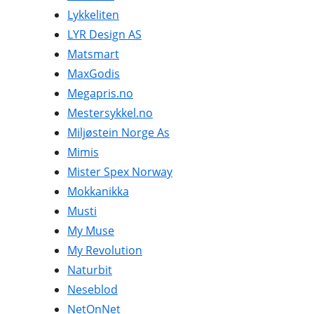
Lykkeliten
LYR Design AS
Matsmart
MaxGodis
Megapris.no
Mestersykkel.no
Miljøstein Norge As
Mimis
Mister Spex Norway
Mokkanikka
Musti
My Muse
My Revolution
Naturbit
Neseblod
NetOnNet