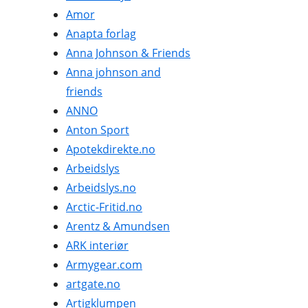
Amor
REISE OG REISEEFFEKTER
Anapta forlag
SPORT OG FRILUFTSLIV
Anna Johnson & Friends
Anna johnson and
UTENLANDSKE
friends
ANNO
Anton Sport
Apotekdirekte.no
Arbeidslys
Arbeidslys.no
Arctic-Fritid.no
Arentz & Amundsen
ARK interiør
Armygear.com
artgate.no
Artigklumpen