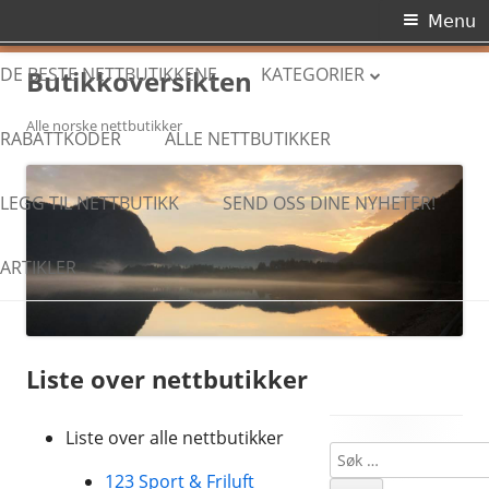
Primary
Menu
Menu
Skip
DE BESTE NETTBUTIKKENE
KATEGORIER
Butikkoversikten
to
Alle norske nettbutikker
content
AUKSJONER,
RABATTKODER
ALLE NETTBUTIKKER
MARKEDSPLASSER
LEGG TIL NETTBUTIKK
SEND OSS DINE NYHETER!
BIL, BÅT OG MOTOR
RABATTKODER
ARTIKLER
BILLETTBESTILLING
BARNEUTSTYR
Liste over nettbutikker
BLOMSTER
BRILLER OG KONTAKTLINSER
Liste over alle nettbutikker
Søk
Main
BYGG OG JERNVARE
123 Sport & Friluft
etter: