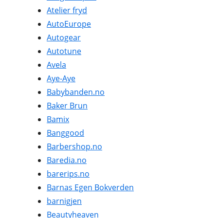
Atelier fryd
AutoEurope
Autogear
Autotune
Avela
Aye-Aye
Babybanden.no
Baker Brun
Bamix
Banggood
Barbershop.no
Baredia.no
barerips.no
Barnas Egen Bokverden
barnigjen
Beautyheaven