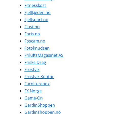
Fitnesskost
Fjellkjeden.no
Fjellsport.no
Flust.no
Foris.no
Foscam.no
Fotoknudsen
FriluftsMagasinet AS
Friske Drag
Frostvik
Frostvik Kontor
Furniturebox
FX Norge
Game-On
GardinShoppen
Gardinshoppen.no