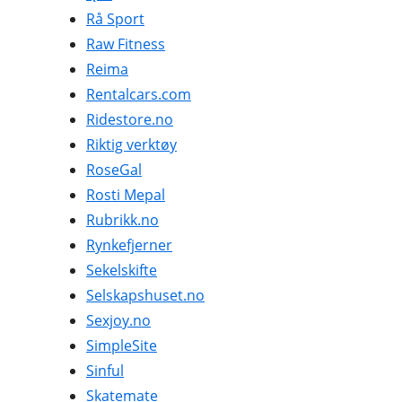
Rå Sport
Raw Fitness
Reima
Rentalcars.com
Ridestore.no
Riktig verktøy
RoseGal
Rosti Mepal
Rubrikk.no
Rynkefjerner
Sekelskifte
Selskapshuset.no
Sexjoy.no
SimpleSite
Sinful
Skatemate