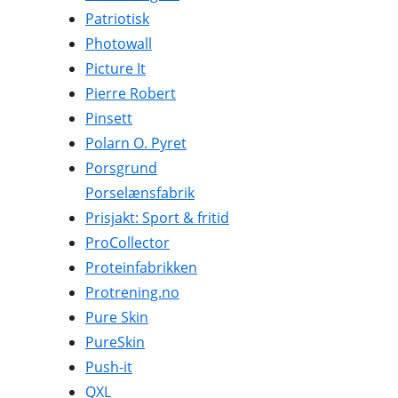
Patriotisk
Photowall
Picture It
Pierre Robert
Pinsett
Polarn O. Pyret
Porsgrund
Porselænsfabrik
Prisjakt: Sport & fritid
ProCollector
Proteinfabrikken
Protrening.no
Pure Skin
PureSkin
Push-it
QXL