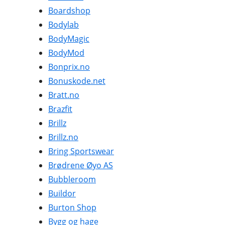
Boardshop
Bodylab
BodyMagic
BodyMod
Bonprix.no
Bonuskode.net
Bratt.no
Brazfit
Brillz
Brillz.no
Bring Sportswear
Brødrene Øyo AS
Bubbleroom
Buildor
Burton Shop
Bygg og hage