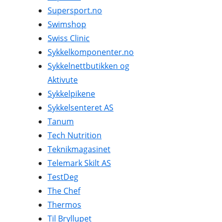
Supersport.no
Swimshop
Swiss Clinic
Sykkelkomponenter.no
Sykkelnettbutikken og
Aktivute
Sykkelpikene
Sykkelsenteret AS
Tanum
Tech Nutrition
Teknikmagasinet
Telemark Skilt AS
TestDeg
The Chef
Thermos
Til Bryllupet