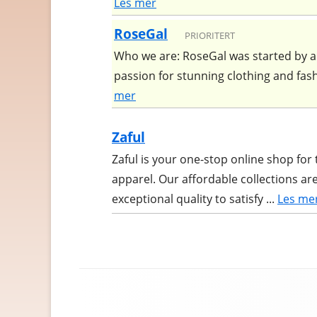
Les mer
HELSE OG HELSEKOST
RoseGal
PRIORITERT
HOBBYARTIKLER
Who we are: RoseGal was started by a 
HUDPLEIE OG KOSMETIK
passion for stunning clothing and fashio
mer
HUS OG HJEM
KLÆR OG MOTE
Zaful
Zaful is your one-stop online shop for
KONTORREKVISITA
apparel. Our affordable collections ar
KUNST OG ANTIKVITETER
exceptional quality to satisfy ...
Les me
LEKER
MAT OG DRIKKE
MOBIL OG TELEFONI
Footer
Content
MUSIKK