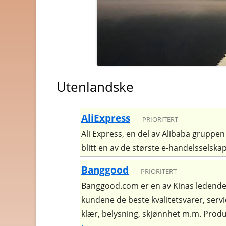
BYGG OG JERNVARE
BØKER OG MAGASINER
DATA
Utenlandske
DATING OG EROTIKK
DVD OG BLUE-RAY
AliExpress
PRIORITERT
DYREBUTIKKER
Ali Express, en del av Alibaba gruppen 
blitt en av de største e-handelsselskap
ELEKTRONIKK
Banggood
FOTO OG VIDEO
PRIORITERT
Banggood.com er en av Kinas ledende 
GAVER OG GADGETS
kundene de beste kvalitetsvarer, servi
GULL, JUVELER OG KLOK
klær, belysning, skjønnhet m.m. Produk