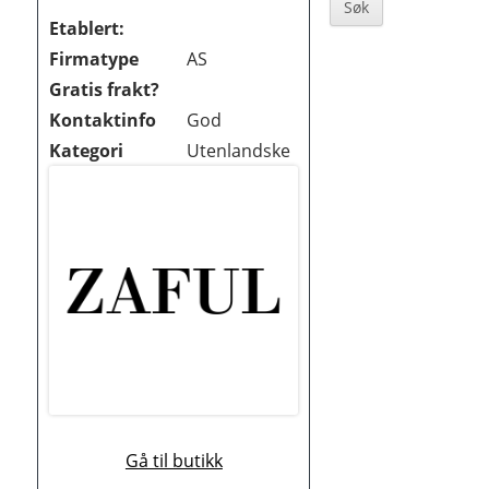
Sidebar
BØKER OG MAGASINER
Etablert:
Firmatype
AS
DATA
Gratis frakt?
DATING OG EROTIKK
Kontaktinfo
God
Kategori
Utenlandske
DVD OG BLUE-RAY
DYREBUTIKKER
ELEKTRONIKK
FOTO OG VIDEO
GAVER OG GADGETS
GULL, JUVELER OG KLOKKER
HELSE OG HELSEKOST
Gå til butikk
HOBBYARTIKLER