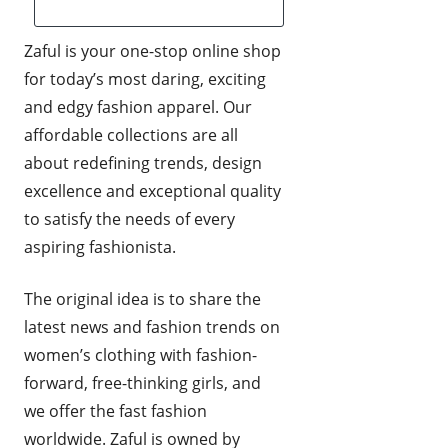
HUDPLEIE OG KOSMETIKK
Zaful is your one-stop online shop
HUS OG HJEM
for today’s most daring, exciting
and edgy fashion apparel. Our
KLÆR OG MOTE
affordable collections are all
KONTORREKVISITA
about redefining trends, design
excellence and exceptional quality
KUNST OG ANTIKVITETER
to satisfy the needs of every
LEKER
aspiring fashionista.
MAT OG DRIKKE
The original idea is to share the
MOBIL OG TELEFONI
latest news and fashion trends on
women’s clothing with fashion-
MUSIKK
forward, free-thinking girls, and
RABATTKODER
we offer the fast fashion
RADIO, TV OG HI-FI
worldwide. Zaful is owned by