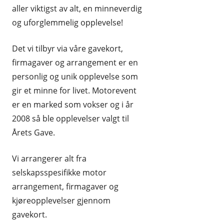
aller viktigst av alt, en minneverdig
REISE OG REISEEFFEKTER
og uforglemmelig opplevelse!
SPORT OG FRILUFTSLIV
Det vi tilbyr via våre gavekort,
UTENLANDSKE
firmagaver og arrangement er en
personlig og unik opplevelse som
gir et minne for livet. Motorevent
er en marked som vokser og i år
2008 så ble opplevelser valgt til
Årets Gave.
Vi arrangerer alt fra
selskapsspesifikke motor
arrangement, firmagaver og
kjøreopplevelser gjennom
gavekort.