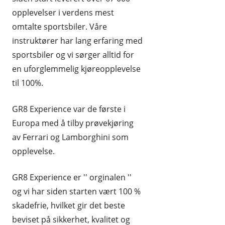
opplevelser i verdens mest
HUDPLEIE OG KOSMETIKK
omtalte sportsbiler. Våre
HUS OG HJEM
instruktører har lang erfaring med
sportsbiler og vi sørger alltid for
KLÆR OG MOTE
en uforglemmelig kjøreopplevelse
KONTORREKVISITA
til 100%.
KUNST OG ANTIKVITETER
GR8 Experience var de første i
LEKER
Europa med å tilby prøvekjøring
av Ferrari og Lamborghini som
MAT OG DRIKKE
opplevelse.
MOBIL OG TELEFONI
GR8 Experience er '' orginalen ''
MUSIKK
og vi har siden starten vært 100 %
RABATTKODER
skadefrie, hvilket gir det beste
beviset på sikkerhet, kvalitet og
RADIO, TV OG HI-FI