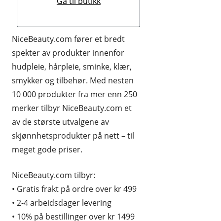
Gå til butikk
HUDPLEIE OG KOSMETIKK
HUS OG HJEM
NiceBeauty.com fører et bredt
spekter av produkter innenfor
KLÆR OG MOTE
hudpleie, hårpleie, sminke, klær,
KONTORREKVISITA
smykker og tilbehør. Med nesten
10 000 produkter fra mer enn 250
KUNST OG ANTIKVITETER
merker tilbyr NiceBeauty.com et
LEKER
av de største utvalgene av
MAT OG DRIKKE
skjønnhetsprodukter på nett – til
meget gode priser.
MOBIL OG TELEFONI
NiceBeauty.com tilbyr:
MUSIKK
• Gratis frakt på ordre over kr 499
RABATTKODER
• 2-4 arbeidsdager levering
RADIO, TV OG HI-FI
• 10% på bestillinger over kr 1499