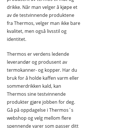
drikke. Når man velger å kjøpe et
HUDPLEIE OG KOSMETIKK
av de testvinnende produktene
HUS OG HJEM
fra Thermos, velger man ikke bare
kvalitet, men også livsstil og
KLÆR OG MOTE
identitet.
KONTORREKVISITA
Thermos er verdens ledende
KUNST OG ANTIKVITETER
leverandør og produsent av
LEKER
termokanner- og kopper. Har du
bruk for å holde kaffen varm eller
MAT OG DRIKKE
sommerdrikken kald, kan
MOBIL OG TELEFONI
Thermos sine testvinnende
MUSIKK
produkter gjøre jobben for deg.
Gå på oppdagelse i Thermos´s
RABATTKODER
webshop og velg mellom flere
RADIO, TV OG HI-FI
spennende varer som passer ditt