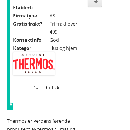
Sidebar
t
BØKER OG MAGASINER
Etablert:
a
Firmatype
AS
DATA
l
Gratis frakt?
Fri frakt over
t
DATING OG EROTIKK
499
o
Kontaktinfo
God
DVD OG BLUE-RAY
p
Kategori
Hus og hjem
p
DYREBUTIKKER
f
ELEKTRONIKK
ø
FOTO OG VIDEO
r
i
Gå til butikk
GAVER OG GADGETS
n
GULL, JUVELER OG KLOKKER
g
HELSE OG HELSEKOST
Thermos er verdens førende
HOBBYARTIKLER
produsent av termos til mat og