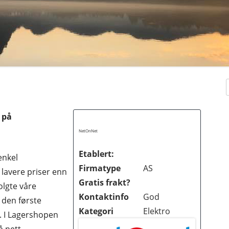
 på
NetOnNet
Etablert:
enkel
Firmatype
AS
 lavere priser enn
Gratis frakt?
olgte våre
Kontaktinfo
God
 den første
Kategori
Elektro
l. I Lagershopen
KER