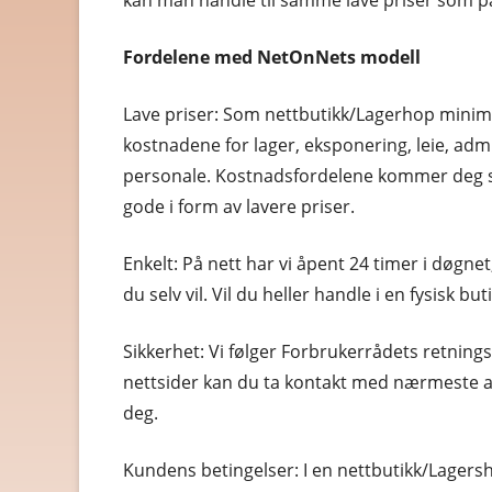
kan man handle til samme lave priser som p
HELSE OG HELSEKOST
Fordelene med NetOnNets modell
HOBBYARTIKLER
HUDPLEIE OG KOSMETIK
Lave priser: Som nettbutikk/Lagerhop minim
kostnadene for lager, eksponering, leie, adm
HUS OG HJEM
personale. Kostnadsfordelene kommer deg s
KLÆR OG MOTE
gode i form av lavere priser.
KONTORREKVISITA
Enkelt: På nett har vi åpent 24 timer i døgnet
du selv vil. Vil du heller handle i en fysisk 
KUNST OG ANTIKVITETER
LEKER
Sikkerhet: Vi følger Forbrukerrådets retnings
nettsider kan du ta kontakt med nærmeste au
MAT OG DRIKKE
deg.
MOBIL OG TELEFONI
Kundens betingelser: I en nettbutikk/Lagersho
MUSIKK