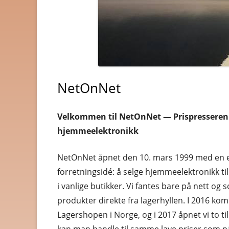
BYGG OG JERNVARE
BØKER OG MAGASINER
DATA
NetOnNet
DATING OG EROTIKK
DVD OG BLUE-RAY
Velkommen til NetOnNet — Prispresseren
DYREBUTIKKER
hjemmeelektronikk
ELEKTRONIKK
NetOnNet åpnet den 10. mars 1999 med en 
forretningsidé: å selge hjemmeelektronikk til
FOTO OG VIDEO
i vanlige butikker. Vi fantes bare på nett og s
GAVER OG GADGETS
produkter direkte fra lagerhyllen. I 2016 kom
Lagershopen i Norge, og i 2017 åpnet vi to ti
GULL, JUVELER OG KLOK