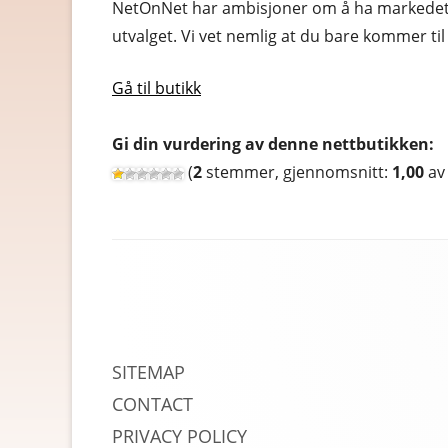
NetOnNet har ambisjoner om å ha markedets b
RABATTKODER
utvalget. Vi vet nemlig at du bare kommer til
RADIO, TV OG HI-FI
Gå til butikk
REISE OG REISEEFFEKTER
Gi din vurdering av denne nettbutikken:
SPORT OG FRILUFTSLIV
(
2
stemmer, gjennomsnitt:
1,00
av 
UTENLANDSKE
Footer
Content
SITEMAP
CONTACT
PRIVACY POLICY