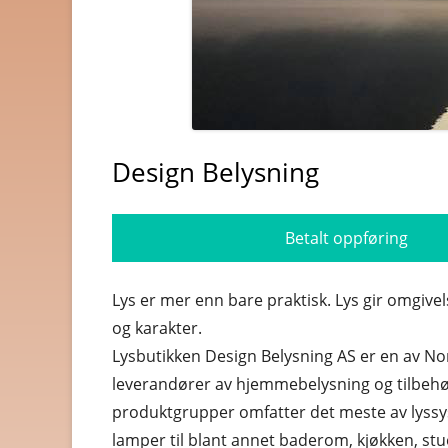
BYGG OG JERNVARE
BØKER OG MAGASINER
DATA
Design Belysning
DATING OG EROTIKK
DVD OG BLUE-RAY
Betalt oppføring
DYREBUTIKKER
ELEKTRONIKK
Lys er mer enn bare praktisk. Lys gir omgive
og karakter.
FOTO OG VIDEO
Lysbutikken Design Belysning AS er en av No
GAVER OG GADGETS
leverandører av hjemmebelysning og tilbehø
produktgrupper omfatter det meste av lyss
GULL, JUVELER OG KLOK
lamper til blant annet baderom, kjøkken, st