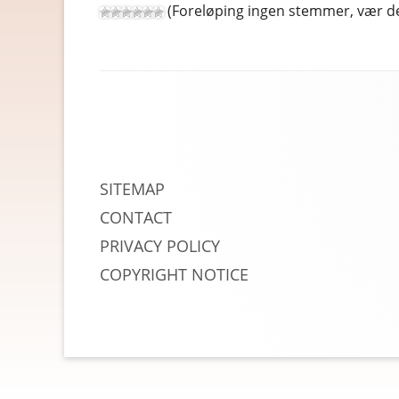
(Foreløping ingen stemmer, vær de
RABATTKODER
RADIO, TV OG HI-FI
Footer
REISE OG REISEEFFEKTER
Content
SPORT OG FRILUFTSLIV
UTENLANDSKE
SITEMAP
CONTACT
PRIVACY POLICY
COPYRIGHT NOTICE