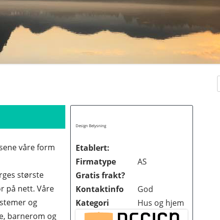
Design Belysning
lsene våre form
Etablert:
Firmatype
AS
rges største
Gratis frakt?
r på nett. Våre
Kontaktinfo
God
ystemer og
Kategori
Hus og hjem
KER
ue, barnerom og