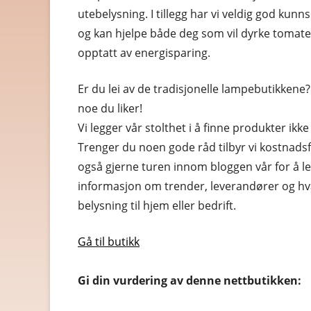
HELSE OG HELSEKOST
utebelysning. I tillegg har vi veldig god kunn
og kan hjelpe både deg som vil dyrke tomate
HOBBYARTIKLER
opptatt av energisparing.
HUDPLEIE OG KOSMETIK
Er du lei av de tradisjonelle lampebutikkene?
HUS OG HJEM
noe du liker!
Vi legger vår stolthet i å finne produkter ikke 
KLÆR OG MOTE
Trenger du noen gode råd tilbyr vi kostnadsf
KONTORREKVISITA
også gjerne turen innom bloggen vår for å le
informasjon om trender, leverandører og hv
KUNST OG ANTIKVITETER
belysning til hjem eller bedrift.
LEKER
Gå til butikk
MAT OG DRIKKE
MOBIL OG TELEFONI
Gi din vurdering av denne nettbutikken:
MUSIKK