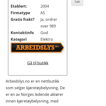
Sidebar
BØKER OG MAGASINER
Etablert:
2004
Firmatype
AS
DATA
Gratis frakt?
Ja, ordrer
DATING OG EROTIKK
over 989
Kontaktinfo
God
DVD OG BLUE-RAY
Kategori
Elektro
DYREBUTIKKER
ELEKTRONIKK
Gå til butikk
FOTO OG VIDEO
GAVER OG GADGETS
Arbeidslys.no er en nettbutikk
GULL, JUVELER OG KLOKKER
som selger kjøretøybelysning. De
HELSE OG HELSEKOST
er en av Norges ledende aktører
innen kjøretøybelysning, med
HOBBYARTIKLER