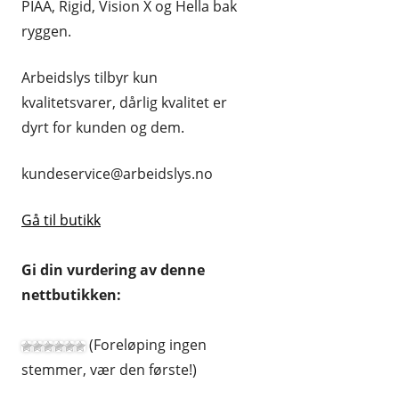
PIAA, Rigid, Vision X og Hella bak
HUDPLEIE OG KOSMETIKK
ryggen.
HUS OG HJEM
Arbeidslys tilbyr kun
KLÆR OG MOTE
kvalitetsvarer, dårlig kvalitet er
dyrt for kunden og dem.
KONTORREKVISITA
KUNST OG ANTIKVITETER
kundeservice@arbeidslys.no
LEKER
Gå til butikk
MAT OG DRIKKE
Gi din vurdering av denne
MOBIL OG TELEFONI
nettbutikken:
MUSIKK
(Foreløping ingen
RABATTKODER
stemmer, vær den første!)
RADIO, TV OG HI-FI