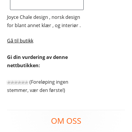
HUDPLEIE OG KOSMETIKK
Joyce Chale design , norsk design
HUS OG HJEM
for blant annet klær , og interiør .
KLÆR OG MOTE
Gå til butikk
KONTORREKVISITA
KUNST OG ANTIKVITETER
Gi din vurdering av denne
nettbutikken:
LEKER
MAT OG DRIKKE
(Foreløping ingen
stemmer, vær den første!)
MOBIL OG TELEFONI
MUSIKK
Footer
RABATTKODER
OM OSS
Content
RADIO, TV OG HI-FI