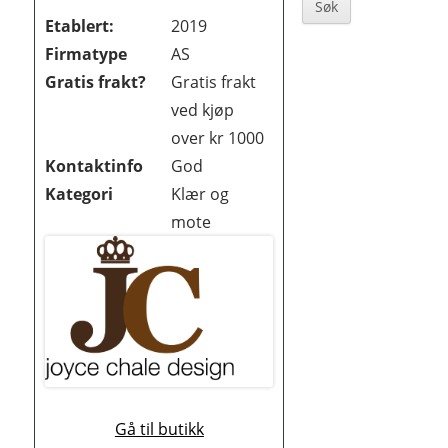
Sidebar
BØKER OG MAGASINER
Etablert:
2019
Firmatype
AS
DATA
Gratis frakt?
Gratis frakt
DATING OG EROTIKK
ved kjøp
over kr 1000
DVD OG BLUE-RAY
Kontaktinfo
God
DYREBUTIKKER
Kategori
Klær og
mote
ELEKTRONIKK
FOTO OG VIDEO
GAVER OG GADGETS
GULL, JUVELER OG KLOKKER
HELSE OG HELSEKOST
Gå til butikk
HOBBYARTIKLER