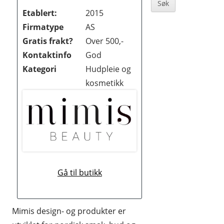
Sidebar
BØKER OG MAGASINER
Etablert:
2015
Firmatype
AS
DATA
Gratis frakt?
Over 500,-
DATING OG EROTIKK
Kontaktinfo
God
Kategori
Hudpleie og
DVD OG BLUE-RAY
kosmetikk
DYREBUTIKKER
ELEKTRONIKK
FOTO OG VIDEO
GAVER OG GADGETS
Gå til butikk
GULL, JUVELER OG KLOKKER
HELSE OG HELSEKOST
Mimis design- og produkter er
HOBBYARTIKLER