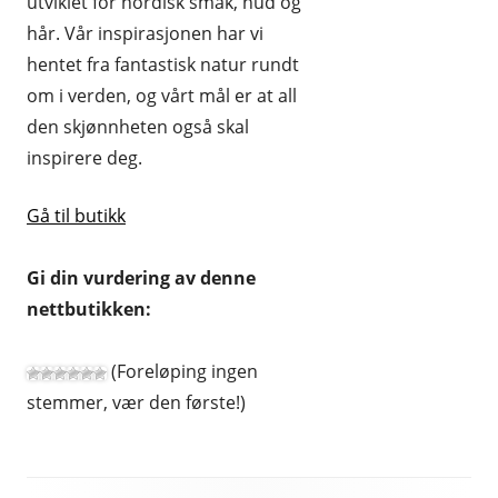
utviklet for nordisk smak, hud og
HUDPLEIE OG KOSMETIKK
hår. Vår inspirasjonen har vi
hentet fra fantastisk natur rundt
HUS OG HJEM
om i verden, og vårt mål er at all
KLÆR OG MOTE
den skjønnheten også skal
inspirere deg.
KONTORREKVISITA
KUNST OG ANTIKVITETER
Gå til butikk
LEKER
Gi din vurdering av denne
MAT OG DRIKKE
nettbutikken:
MOBIL OG TELEFONI
(Foreløping ingen
MUSIKK
stemmer, vær den første!)
RABATTKODER
RADIO, TV OG HI-FI