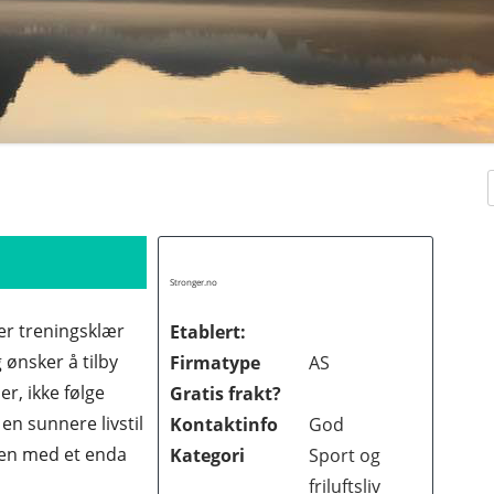
Stronger.no
er treningsklær
Etablert:
 ønsker å tilby
Firmatype
AS
er, ikke følge
Gratis frakt?
 en sunnere livstil
Kontaktinfo
God
ten med et enda
Kategori
Sport og
KER
friluftsliv