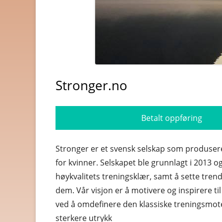
BYGG OG JERNVARE
BØKER OG MAGASINER
DATA
Stronger.no
DATING OG EROTIKK
DVD OG BLUE-RAY
Betalt oppføring
DYREBUTIKKER
ELEKTRONIKK
Stronger er et svensk selskap som produser
for kvinner. Selskapet ble grunnlagt i 2013 og
FOTO OG VIDEO
høykvalitets treningsklær, samt å sette trend
GAVER OG GADGETS
dem. Vår visjon er å motivere og inspirere til
ved å omdefinere den klassiske treningsmo
GULL, JUVELER OG KLOK
sterkere utrykk