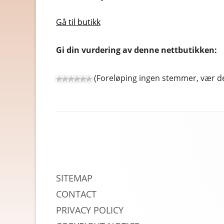
HELSE OG HELSEKOST
Gå til butikk
HOBBYARTIKLER
Gi din vurdering av denne nettbutikken:
HUDPLEIE OG KOSMETIK
HUS OG HJEM
(Foreløping ingen stemmer, vær de
KLÆR OG MOTE
KONTORREKVISITA
Footer
KUNST OG ANTIKVITETER
Content
LEKER
MAT OG DRIKKE
SITEMAP
CONTACT
MOBIL OG TELEFONI
PRIVACY POLICY
MUSIKK