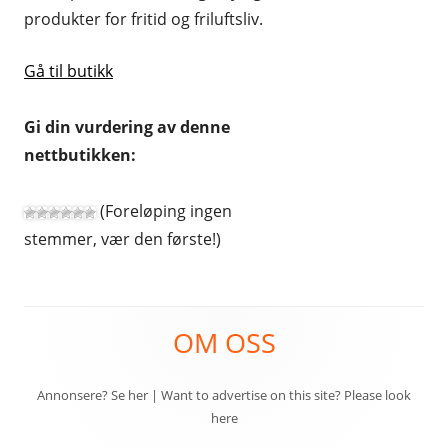
produkter for fritid og friluftsliv.
HUDPLEIE OG KOSMETIKK
HUS OG HJEM
Gå til butikk
KLÆR OG MOTE
Gi din vurdering av denne
KONTORREKVISITA
nettbutikken:
KUNST OG ANTIKVITETER
(Foreløping ingen
LEKER
stemmer, vær den første!)
MAT OG DRIKKE
MOBIL OG TELEFONI
Footer
OM OSS
MUSIKK
Content
RABATTKODER
Annonsere? Se her
|
Want to advertise on this site? Please look
here
RADIO, TV OG HI-FI