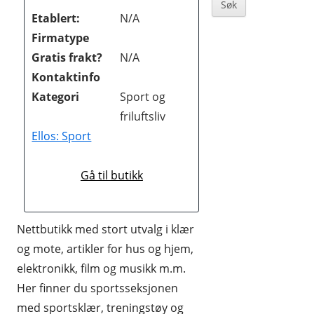
Sidebar
BØKER OG MAGASINER
Etablert:
N/A
Firmatype
DATA
Gratis frakt?
N/A
DATING OG EROTIKK
Kontaktinfo
Kategori
Sport og
DVD OG BLUE-RAY
friluftsliv
DYREBUTIKKER
Ellos: Sport
ELEKTRONIKK
Gå til butikk
FOTO OG VIDEO
GAVER OG GADGETS
Nettbutikk med stort utvalg i klær
GULL, JUVELER OG KLOKKER
og mote, artikler for hus og hjem,
elektronikk, film og musikk m.m.
HELSE OG HELSEKOST
Her finner du sportsseksjonen
HOBBYARTIKLER
med sportsklær, treningstøy og