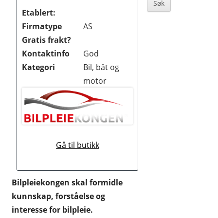
Sidebar
BØKER OG MAGASINER
Etablert:
Firmatype
AS
DATA
Gratis frakt?
DATING OG EROTIKK
Kontaktinfo
God
Kategori
Bil, båt og
DVD OG BLUE-RAY
motor
DYREBUTIKKER
ELEKTRONIKK
FOTO OG VIDEO
Gå til butikk
GAVER OG GADGETS
GULL, JUVELER OG KLOKKER
Bilpleiekongen skal formidle
HELSE OG HELSEKOST
kunnskap, forståelse og
interesse for bilpleie.
HOBBYARTIKLER