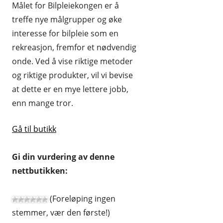
Målet for Bilpleiekongen er å
HUDPLEIE OG KOSMETIKK
treffe nye målgrupper og øke
interesse for bilpleie som en
HUS OG HJEM
rekreasjon, fremfor et nødvendig
KLÆR OG MOTE
onde. Ved å vise riktige metoder
KONTORREKVISITA
og riktige produkter, vil vi bevise
at dette er en mye lettere jobb,
KUNST OG ANTIKVITETER
enn mange tror.
LEKER
Gå til butikk
MAT OG DRIKKE
MOBIL OG TELEFONI
Gi din vurdering av denne
nettbutikken:
MUSIKK
RABATTKODER
(Foreløping ingen
stemmer, vær den første!)
RADIO, TV OG HI-FI