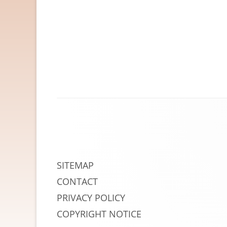
HELSE OG HELSEKOST
HOBBYARTIKLER
HUDPLEIE OG KOSMETIK
HUS OG HJEM
KLÆR OG MOTE
Footer
KONTORREKVISITA
Content
KUNST OG ANTIKVITETER
LEKER
SITEMAP
MAT OG DRIKKE
CONTACT
PRIVACY POLICY
MOBIL OG TELEFONI
COPYRIGHT NOTICE
MUSIKK