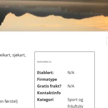
ikart, sjøkart,
Kartbutikken.no
Etablert:
N/A
Firmatype
Gratis frakt?
N/A
Kontaktinfo
Kategori
Sport og
n første!)
KER
friluftsliv