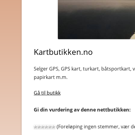
BYGG OG JERNVARE
BØKER OG MAGASINER
DATA
Kartbutikken.no
DATING OG EROTIKK
DVD OG BLUE-RAY
Selger GPS, GPS kart, turkart, båtsportkart, ve
DYREBUTIKKER
papirkart m.m.
ELEKTRONIKK
Gå til butikk
FOTO OG VIDEO
Gi din vurdering av denne nettbutikken:
GAVER OG GADGETS
(Foreløping ingen stemmer, vær de
GULL, JUVELER OG KLOK