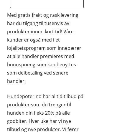
HUDPLEIE OG KOSMETIKK
Med gratis frakt og rask levering
HUS OG HJEM
har du tilgang til tusenvis av
produkter innen kort tid! Våre
KLÆR OG MOTE
kunder er også med i et
KONTORREKVISITA
lojalitetsprogram som innebærer
at alle handler premieres med
KUNST OG ANTIKVITETER
bonuspoeng som kan benyttes
LEKER
som delbetaling ved senere
MAT OG DRIKKE
handler.
MOBIL OG TELEFONI
Hundepoter.no har alltid tilbud på
produkter som du trenger til
MUSIKK
hunden din f.eks 20% på alle
RABATTKODER
godbiter. Hver uke har vi nye
RADIO, TV OG HI-FI
tilbud og nye produkter. Vi fører