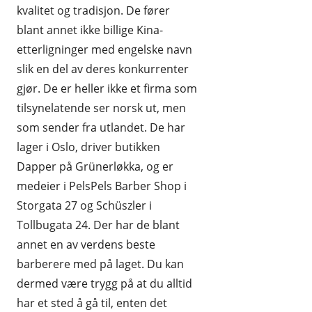
kvalitet og tradisjon. De fører
REISE OG REISEEFFEKTER
blant annet ikke billige Kina-
etterligninger med engelske navn
SPORT OG FRILUFTSLIV
slik en del av deres konkurrenter
UTENLANDSKE
gjør. De er heller ikke et firma som
tilsynelatende ser norsk ut, men
som sender fra utlandet. De har
lager i Oslo, driver butikken
Dapper på Grünerløkka, og er
medeier i PelsPels Barber Shop i
Storgata 27 og Schüszler i
Tollbugata 24. Der har de blant
annet en av verdens beste
barberere med på laget. Du kan
dermed være trygg på at du alltid
har et sted å gå til, enten det