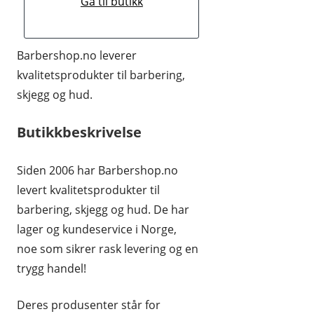
Gå til butikk
HUDPLEIE OG KOSMETIKK
HUS OG HJEM
Barbershop.no leverer
kvalitetsprodukter til barbering,
KLÆR OG MOTE
skjegg og hud.
KONTORREKVISITA
Butikkbeskrivelse
KUNST OG ANTIKVITETER
LEKER
Siden 2006 har Barbershop.no
levert kvalitetsprodukter til
MAT OG DRIKKE
barbering, skjegg og hud. De har
MOBIL OG TELEFONI
lager og kundeservice i Norge,
noe som sikrer rask levering og en
MUSIKK
trygg handel!
RABATTKODER
Deres produsenter står for
RADIO, TV OG HI-FI