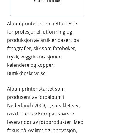
Gå til butikk
HUDPLEIE OG KOSMETIKK
HUS OG HJEM
Albumprinter er en nettjeneste
for profesjonell utforming og
KLÆR OG MOTE
produksjon av artikler basert på
KONTORREKVISITA
fotografier, slik som fotobøker,
trykk, veggdekorasjoner,
KUNST OG ANTIKVITETER
kalendere og kopper.
LEKER
Butikkbeskrivelse
MAT OG DRIKKE
Albumprinter startet som
MOBIL OG TELEFONI
produsent av fotoalbum i
Nederland i 2003, og utviklet seg
MUSIKK
raskt til en av Europas største
RABATTKODER
leverandør av fotoprodukter. Med
RADIO, TV OG HI-FI
fokus på kvalitet og innovasjon,