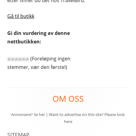
etter finner du det hos TravelBird.
REISE OG REISEEFFEKTER
Gå til butikk
SPORT OG FRILUFTSLIV
Gi din vurdering av denne
UTENLANDSKE
nettbutikken:
(Foreløping ingen
stemmer, vær den første!)
Footer
OM OSS
Content
Annonsere? Se her
|
Want to advertise on this site? Please look
here
SITEMAP