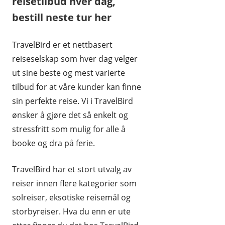
reisetilbud hver dag,
HUDPLEIE OG KOSMETIKK
bestill neste tur her
HUS OG HJEM
TravelBird er et nettbasert
KLÆR OG MOTE
reiseselskap som hver dag velger
ut sine beste og mest varierte
KONTORREKVISITA
tilbud for at våre kunder kan finne
KUNST OG ANTIKVITETER
sin perfekte reise. Vi i TravelBird
ønsker å gjøre det så enkelt og
LEKER
stressfritt som mulig for alle å
MAT OG DRIKKE
booke og dra på ferie.
MOBIL OG TELEFONI
TravelBird har et stort utvalg av
MUSIKK
reiser innen flere kategorier som
solreiser, eksotiske reisemål og
RABATTKODER
storbyreiser. Hva du enn er ute
RADIO, TV OG HI-FI