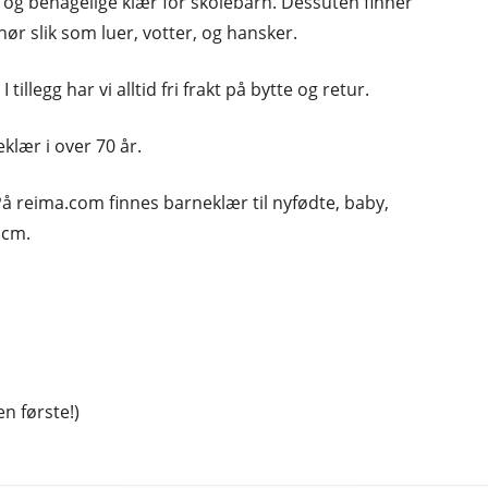
 og behagelige klær for skolebarn. Dessuten finner
ør slik som luer, votter, og hansker.
 tillegg har vi alltid fri frakt på bytte og retur.
klær i over 70 år.
På reima.com finnes barneklær til nyfødte, baby,
 cm.
n første!)