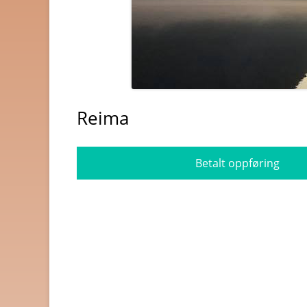
BYGG OG JERNVARE
BØKER OG MAGASINER
DATA
Reima
DATING OG EROTIKK
DVD OG BLUE-RAY
Betalt oppføring
DYREBUTIKKER
ELEKTRONIKK
FOTO OG VIDEO
GAVER OG GADGETS
GULL, JUVELER OG KLOK