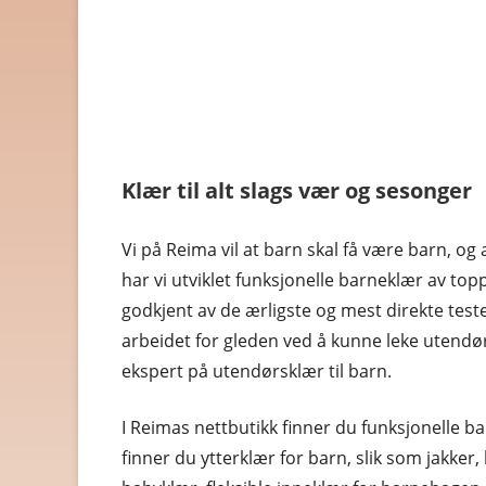
HELSE OG HELSEKOST
HOBBYARTIKLER
HUDPLEIE OG KOSMETIK
HUS OG HJEM
Klær til alt slags vær og sesonger
KLÆR OG MOTE
KONTORREKVISITA
Vi på Reima vil at barn skal få være barn, og a
har vi utviklet funksjonelle barneklær av top
KUNST OG ANTIKVITETER
godkjent av de ærligste og mest direkte teste
LEKER
arbeidet for gleden ved å kunne leke utendør
ekspert på utendørsklær til barn.
MAT OG DRIKKE
I Reimas nettbutikk finner du funksjonelle ba
MOBIL OG TELEFONI
finner du ytterklær for barn, slik som jakker
MUSIKK