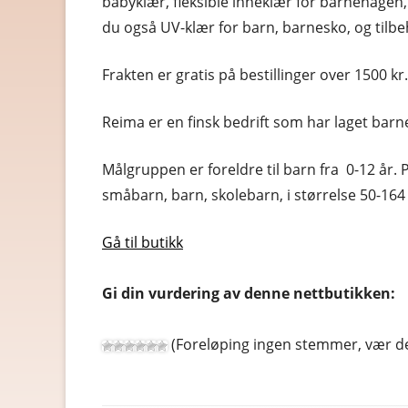
babyklær, fleksible inneklær for barnehagen,
du også UV-klær for barn, barnesko, og tilbeh
RABATTKODER
RADIO, TV OG HI-FI
Frakten er gratis på bestillinger over 1500 kr. I
REISE OG REISEEFFEKTER
Reima er en finsk bedrift som har laget barne
SPORT OG FRILUFTSLIV
Målgruppen er foreldre til barn fra 0-12 år. 
UTENLANDSKE
småbarn, barn, skolebarn, i størrelse 50-164
Gå til butikk
Gi din vurdering av denne nettbutikken:
(Foreløping ingen stemmer, vær de