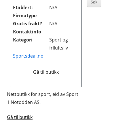
Sidebar
BØKER OG MAGASINER
Etablert:
N/A
Firmatype
DATA
Gratis frakt?
N/A
DATING OG EROTIKK
Kontaktinfo
Kategori
Sport og
DVD OG BLUE-RAY
friluftsliv
DYREBUTIKKER
Sportsdeal.no
ELEKTRONIKK
Gå til butikk
FOTO OG VIDEO
GAVER OG GADGETS
Nettbutikk for sport, eid av Sport
GULL, JUVELER OG KLOKKER
1 Notodden AS.
HELSE OG HELSEKOST
Gå til butikk
HOBBYARTIKLER