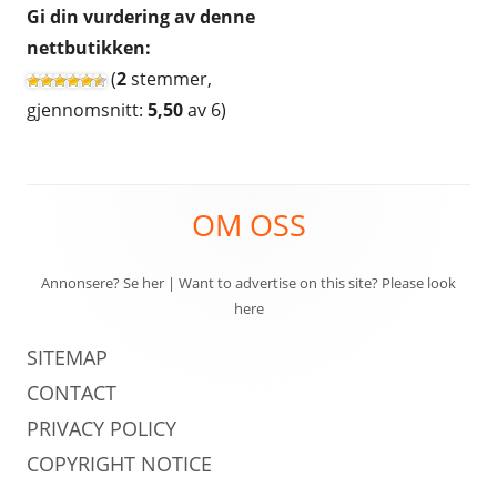
Gi din vurdering av denne
HUDPLEIE OG KOSMETIKK
nettbutikken:
HUS OG HJEM
(
2
stemmer,
gjennomsnitt:
5,50
av 6)
KLÆR OG MOTE
KONTORREKVISITA
Footer
KUNST OG ANTIKVITETER
OM OSS
Content
LEKER
Annonsere? Se her
|
Want to advertise on this site? Please look
MAT OG DRIKKE
here
MOBIL OG TELEFONI
SITEMAP
CONTACT
MUSIKK
PRIVACY POLICY
RABATTKODER
COPYRIGHT NOTICE
RADIO, TV OG HI-FI