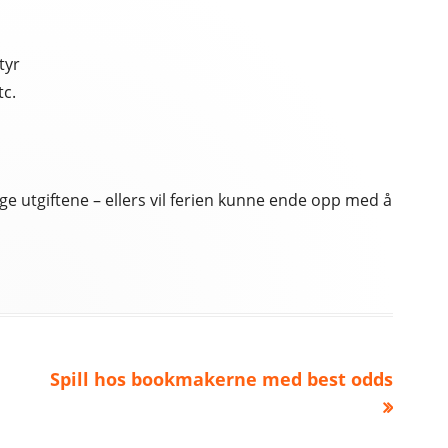
tyr
tc.
ge utgiftene – ellers vil ferien kunne ende opp med å
Next
Spill hos bookmakerne med best odds
article: