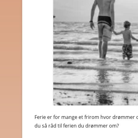
HELSE OG HELSEKOST
HOBBYARTIKLER
HUDPLEIE OG KOSMETIK
HUS OG HJEM
KLÆR OG MOTE
KONTORREKVISITA
KUNST OG ANTIKVITETER
LEKER
MAT OG DRIKKE
Ferie er for mange et frirom hvor drømmer o
MOBIL OG TELEFONI
du så råd til ferien du drømmer om?
MUSIKK