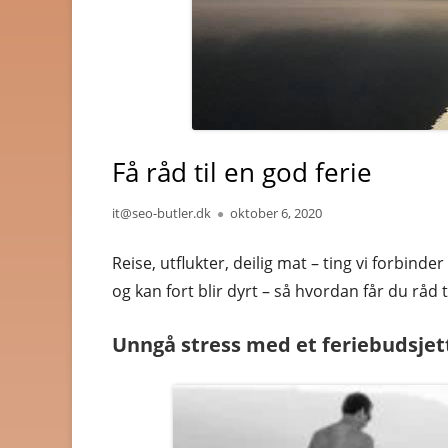
BYGG OG JERNVARE
BØKER OG MAGASINER
DATA
Få råd til en god ferie
DATING OG EROTIKK
DVD OG BLUE-RAY
Author
it@seo-butler.dk
Published
oktober 6, 2020
on
DYREBUTIKKER
Reise, utflukter, deilig mat – ting vi forbinde
og kan fort blir dyrt – så hvordan får du råd
ELEKTRONIKK
FOTO OG VIDEO
Unngå stress med et feriebudsjet
GAVER OG GADGETS
GULL, JUVELER OG KLOK