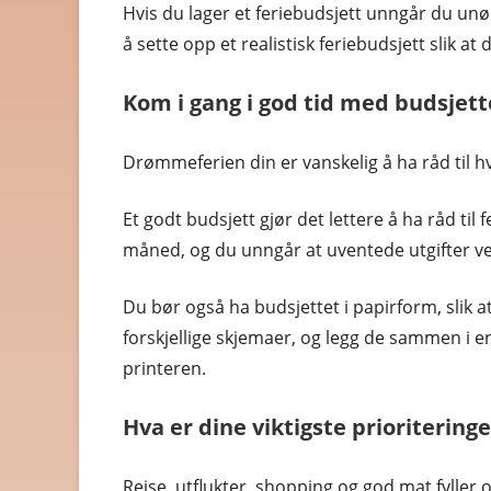
Hvis du lager et feriebudsjett unngår du unø
RABATTKODER
å sette opp et realistisk feriebudsjett slik at
RADIO, TV OG HI-FI
Kom i gang i god tid med budsjett
REISE OG REISEEFFEKTER
Drømmeferien din er vanskelig å ha råd til 
SPORT OG FRILUFTSLIV
UTENLANDSKE
Et godt budsjett gjør det lettere å ha råd til 
måned, og du unngår at uventede utgifter vel
Du bør også ha budsjettet i papirform, slik at 
forskjellige skjemaer, og legg de sammen i e
printeren.
Hva er dine viktigste prioriteringe
Reise, utflukter, shopping og god mat fyller o