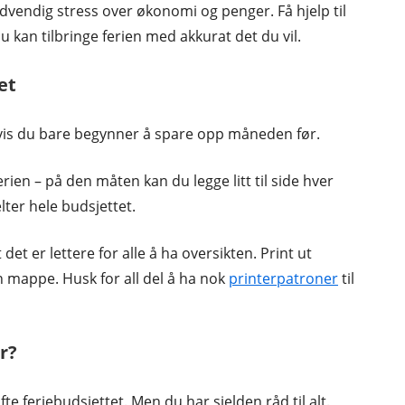
dvendig stress over økonomi og penger. Få hjelp til
 du kan tilbringe ferien med akkurat det du vil.
et
hvis du bare begynner å spare opp måneden før.
ferien – på den måten kan du legge litt til side hver
ter hele budsjettet.
det er lettere for alle å ha oversikten. Print ut
n mappe. Husk for all del å ha nok
printerpatroner
til
r?
fte feriebudsjettet. Men du har sjelden råd til alt.