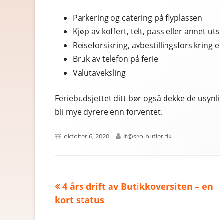
Parkering og catering på flyplassen
Kjøp av koffert, telt, pass eller annet uts
Reiseforsikring, avbestillingsforsikring e
Bruk av telefon på ferie
Valutaveksling
Feriebudsjettet ditt bør også dekke de usynli
bli mye dyrere enn forventet.
Published
oktober 6, 2020
Author
it@seo-butler.dk
on
Previous
4 års drift av Butikkoversiten – en
Innleggsnavigasjon
kort status
article: